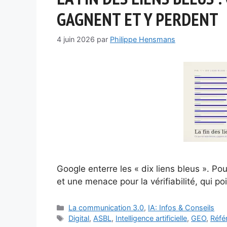
GAGNENT ET Y PERDENT
4 juin 2026
par
Philippe Hensmans
Google enterre les « dix liens bleus ». P
et une menace pour la vérifiabilité, qui p
Catégories
La communication 3.0
,
IA: Infos & Conseils
Étiquettes
Digital
,
ASBL
,
Intelligence artificielle
,
GEO
,
Réfé