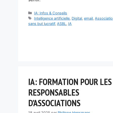
Catégories
IA: Infos & Conseils
Étiquettes
Intelligence artificielle
,
Digital
,
email
,
Associatio
sans but lucratif
,
ASBL
,
IA
IA: FORMATION POUR LES
RESPONSABLES
D’ASSOCIATIONS
18 avril 2025
par
Philippe Hensmans