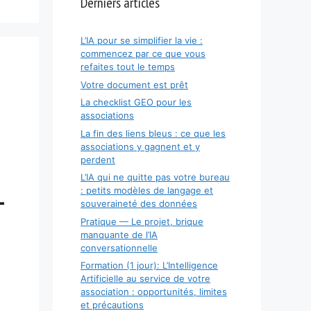
Derniers articles
L’IA pour se simplifier la vie :
commencez par ce que vous
refaites tout le temps
Votre document est prêt
La checklist GEO pour les
associations
La fin des liens bleus : ce que les
associations y gagnent et y
perdent
L’IA qui ne quitte pas votre bureau
L
: petits modèles de langage et
souveraineté des données
Pratique — Le projet, brique
manquante de l’IA
conversationnelle
Formation (1 jour): L’Intelligence
Artificielle au service de votre
association : opportunités, limites
et précautions