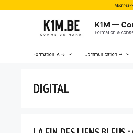
Abonnez-vo
Aller
au
K1M — Co
contenu
Formation & conse
Formation IA →
Communication →
DIGITAL
LA FIN DES LIENS BLEUS :