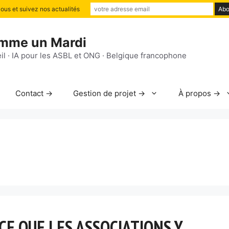
us et suivez nos actualités
mme un Mardi
il · IA pour les ASBL et ONG · Belgique francophone
Contact →
Gestion de projet →
À propos →
 CE QUE LES ASSOCIATIONS Y