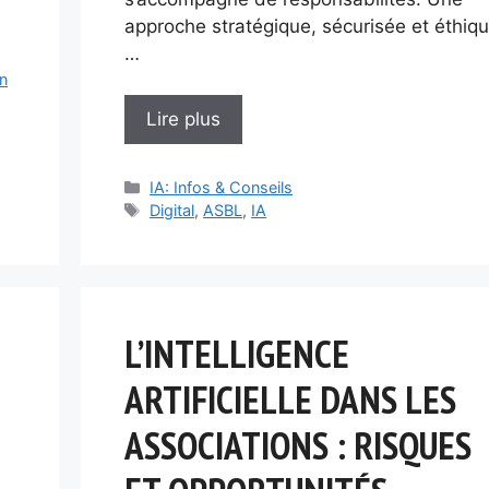
approche stratégique, sécurisée et éthiq
…
n
Lire plus
Catégories
IA: Infos & Conseils
Étiquettes
Digital
,
ASBL
,
IA
L’INTELLIGENCE
ARTIFICIELLE DANS LES
ASSOCIATIONS : RISQUES