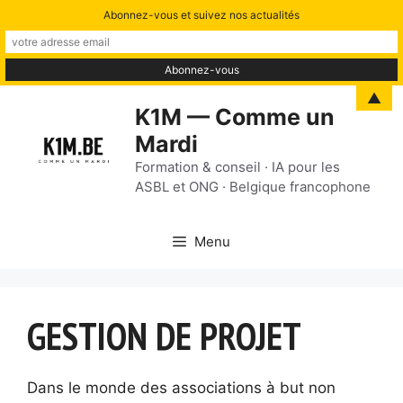
Abonnez-vous et suivez nos actualités
Aller
▲
K1M — Comme un
au
Mardi
contenu
Formation & conseil · IA pour les
ASBL et ONG · Belgique francophone
Menu
GESTION DE PROJET
Dans le monde des associations à but non