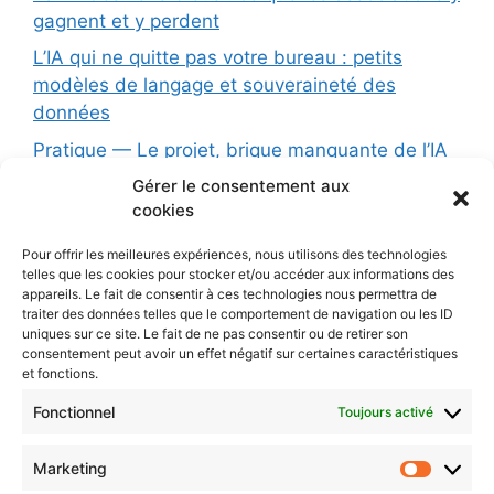
gagnent et y perdent
L’IA qui ne quitte pas votre bureau : petits
modèles de langage et souveraineté des
données
Pratique — Le projet, brique manquante de l’IA
conversationnelle
Gérer le consentement aux
cookies
Formation (1 jour): L’Intelligence Artificielle au
service de votre association : opportunités,
Pour offrir les meilleures expériences, nous utilisons des technologies
limites et précautions
telles que les cookies pour stocker et/ou accéder aux informations des
appareils. Le fait de consentir à ces technologies nous permettra de
Les principes d’une charte éthique pour l’IA
traiter des données telles que le comportement de navigation ou les ID
uniques sur ce site. Le fait de ne pas consentir ou de retirer son
L’IA dans votre organisation : dépasser la
consentement peut avoir un effet négatif sur certaines caractéristiques
simple charte pour une vraie stratégie
et fonctions.
Protégé : AI
Fonctionnel
Toujours activé
Marketing
CONTACTEZ-NOUS
Market