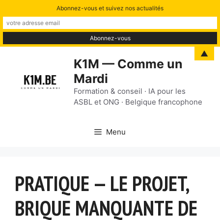
Abonnez-vous et suivez nos actualités
Aller
▲
K1M — Comme un
au
Mardi
contenu
Formation & conseil · IA pour les
ASBL et ONG · Belgique francophone
Menu
PRATIQUE — LE PROJET,
BRIQUE MANQUANTE DE