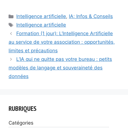
Comprendre l’IA et ses
implications Introduction
à l’IA dans le contexte
Catégories
Intelligence artificielle
,
IA: Infos & Conseils
associatif : définitions et
concepts clés, types
Étiquettes
Intelligence artificielle
d’IA pertinents pour les
Formation (1 jour): L’Intelligence Artificielle
associations, état des
lieux…
au service de votre association : opportunités,
limites et précautions
L’IA qui ne quitte pas votre bureau : petits
modèles de langage et souveraineté des
données
RUBRIQUES
Catégories