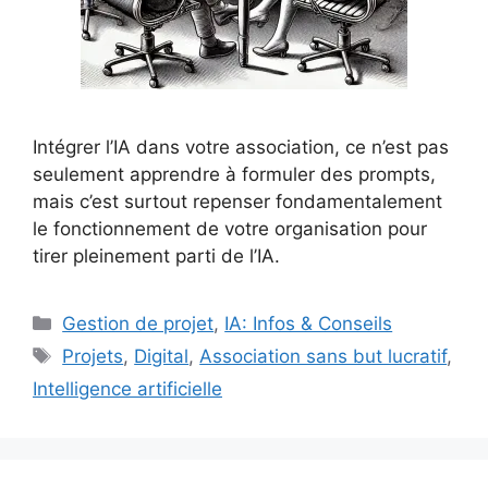
Intégrer l’IA dans votre association, ce n’est pas
seulement apprendre à formuler des prompts,
mais c’est surtout repenser fondamentalement
le fonctionnement de votre organisation pour
tirer pleinement parti de l’IA.
Catégories
Gestion de projet
,
IA: Infos & Conseils
Étiquettes
Projets
,
Digital
,
Association sans but lucratif
,
Intelligence artificielle