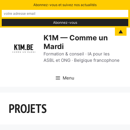
Abonnez-vous et suivez nos actualités
Aller
▲
K1M — Comme un
au
Mardi
contenu
Formation & conseil · IA pour les
ASBL et ONG · Belgique francophone
Menu
PROJETS