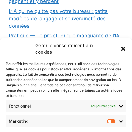
gagnent et y perdent
L’IA qui ne quitte pas votre bureau : petits
modèles de langage et souveraineté des
données
Pratique — Le projet, brique manquante de l’IA
conversationnelle
Gérer le consentement aux
cookies
Formation (1 jour): L’Intelligence Artificielle au
service de votre association : opportunités,
Pour offrir les meilleures expériences, nous utilisons des technologies
limites et précautions
telles que les cookies pour stocker et/ou accéder aux informations des
appareils. Le fait de consentir à ces technologies nous permettra de
Les principes d’une charte éthique pour l’IA
traiter des données telles que le comportement de navigation ou les ID
uniques sur ce site. Le fait de ne pas consentir ou de retirer son
L’IA dans votre organisation : dépasser la
consentement peut avoir un effet négatif sur certaines caractéristiques
simple charte pour une vraie stratégie
et fonctions.
Protégé : AI
Fonctionnel
Toujours activé
Marketing
CONTACTEZ-NOUS
Market