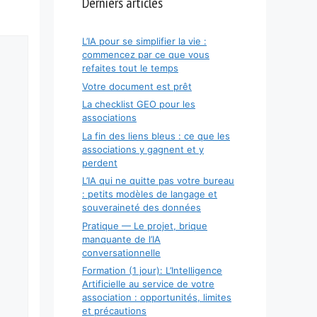
Derniers articles
L’IA pour se simplifier la vie :
commencez par ce que vous
refaites tout le temps
Votre document est prêt
La checklist GEO pour les
associations
La fin des liens bleus : ce que les
associations y gagnent et y
perdent
L’IA qui ne quitte pas votre bureau
: petits modèles de langage et
souveraineté des données
Pratique — Le projet, brique
manquante de l’IA
conversationnelle
Formation (1 jour): L’Intelligence
Artificielle au service de votre
association : opportunités, limites
et précautions