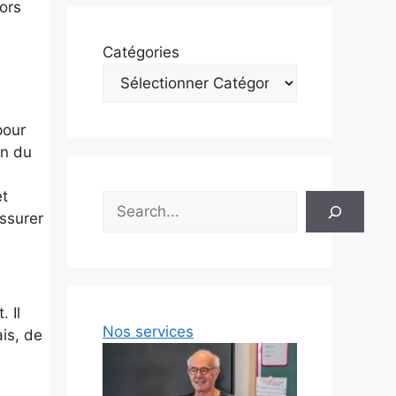
lors
Catégories
pour
on du
et
Rechercher
ssurer
 Il
Nos services
is, de