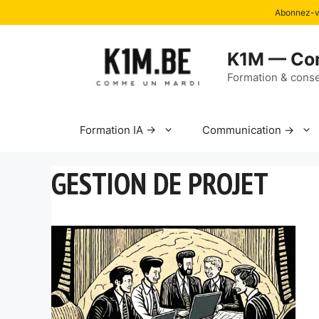
Abonnez-vo
Aller
au
K1M — Co
contenu
Formation & conse
Formation IA →
Communication →
GESTION DE PROJET