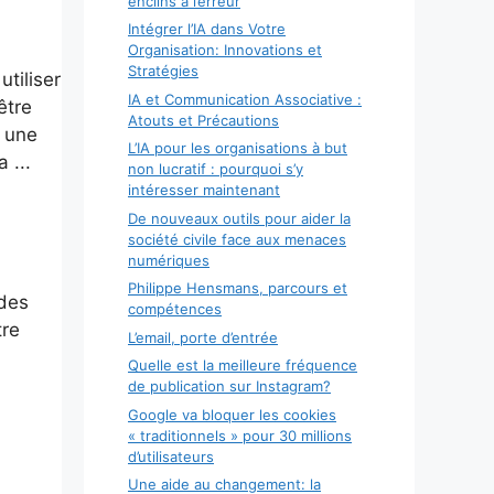
enclins à l’erreur
Intégrer l’IA dans Votre
Organisation: Innovations et
Stratégies
tiliser
IA et Communication Associative :
être
Atouts et Précautions
t une
L’IA pour les organisations à but
 ...
non lucratif : pourquoi s’y
intéresser maintenant
De nouveaux outils pour aider la
société civile face aux menaces
numériques
Philippe Hensmans, parcours et
 des
compétences
tre
L’email, porte d’entrée
Quelle est la meilleure fréquence
de publication sur Instagram?
Google va bloquer les cookies
« traditionnels » pour 30 millions
d’utilisateurs
Une aide au changement: la