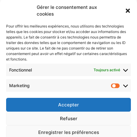
conversationnelle
Gérer le consentement aux
cookies
Formation (1 jour): L’Intelligence Artificielle au
service de votre association : opportunités,
Pour offrir les meilleures expériences, nous utilisons des technologies
limites et précautions
telles que les cookies pour stocker et/ou accéder aux informations des
appareils. Le fait de consentir à ces technologies nous permettra de
Les principes d’une charte éthique pour l’IA
traiter des données telles que le comportement de navigation ou les ID
uniques sur ce site. Le fait de ne pas consentir ou de retirer son
L’IA dans votre organisation : dépasser la
consentement peut avoir un effet négatif sur certaines caractéristiques
simple charte pour une vraie stratégie
et fonctions.
Protégé : AI
Fonctionnel
Toujours activé
Marketing
CONTACTEZ-NOUS
Market
Accepter
Politique de confidentialité
Politique de cookies
Refuser
Enregistrer les préférences