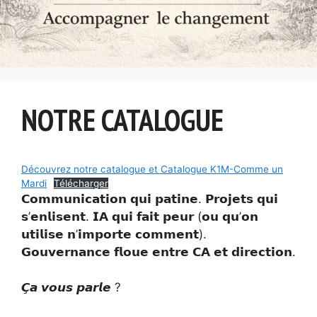
NOTRE CATALOGUE
Découvrez notre catalogue et Catalogue K1M-Comme un
Mardi
Télécharger
𝗖𝗼𝗺𝗺𝘂𝗻𝗶𝗰𝗮𝘁𝗶𝗼𝗻 𝗾𝘂𝗶 𝗽𝗮𝘁𝗶𝗻𝗲. 𝗣𝗿𝗼𝗷𝗲𝘁𝘀 𝗾𝘂𝗶
𝘀’𝗲𝗻𝗹𝗶𝘀𝗲𝗻𝘁. 𝗜𝗔 𝗾𝘂𝗶 𝗳𝗮𝗶𝘁 𝗽𝗲𝘂𝗿 (𝗼𝘂 𝗾𝘂’𝗼𝗻
𝘂𝘁𝗶𝗹𝗶𝘀𝗲 𝗻’𝗶𝗺𝗽𝗼𝗿𝘁𝗲 𝗰𝗼𝗺𝗺𝗲𝗻𝘁).
𝗚𝗼𝘂𝘃𝗲𝗿𝗻𝗮𝗻𝗰𝗲 𝗳𝗹𝗼𝘂𝗲 𝗲𝗻𝘁𝗿𝗲 𝗖𝗔 𝗲𝘁 𝗱𝗶𝗿𝗲𝗰𝘁𝗶𝗼𝗻.
𝘾̧𝙖 𝙫𝙤𝙪𝙨 𝙥𝙖𝙧𝙡𝙚 ?