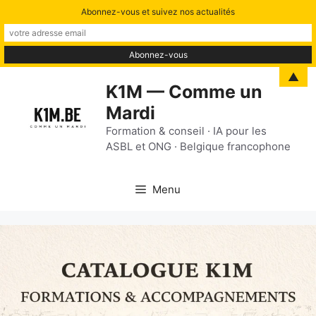
Abonnez-vous et suivez nos actualités
Aller
▲
K1M — Comme un
au
Mardi
contenu
Formation & conseil · IA pour les
ASBL et ONG · Belgique francophone
Menu