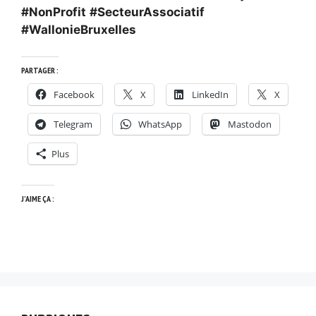
#NonProfit
#SecteurAssociatif
#WallonieBruxelles
PARTAGER :
Facebook
X
LinkedIn
X
Telegram
WhatsApp
Mastodon
Plus
J’AIME ÇA :