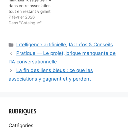
dans votre association
tout en restant vigilant
sur les enjeux éthiques
7 février 2026
et les risques potentiels.
Dans "Catalogue"
Comprendre l’IA et ses
implications Introduction
à l’IA dans le contexte
Catégories
Intelligence artificielle
,
IA: Infos & Conseils
associatif : définitions et
concepts clés, types
Pratique — Le projet, brique manquante de
d’IA pertinents pour les
l’IA conversationnelle
associations, état des
lieux…
La fin des liens bleus : ce que les
associations y gagnent et y perdent
RUBRIQUES
Catégories