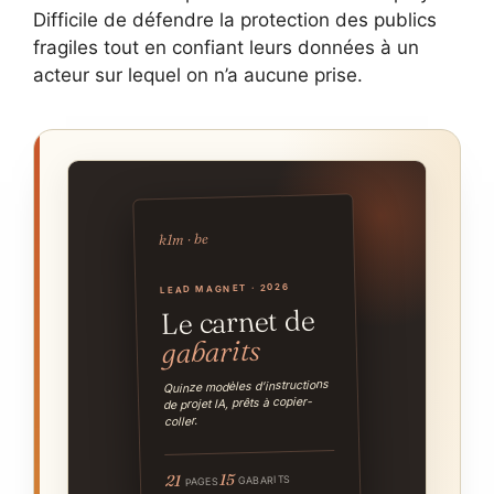
Difficile de défendre la protection des publics
fragiles tout en confiant leurs données à un
acteur sur lequel on n’a aucune prise.
k1m · be
LEAD MAGNET · 2026
Le carnet de
gabarits
Quinze modèles d’instructions
de projet IA, prêts à copier-
coller.
15
21
GABARITS
PAGES