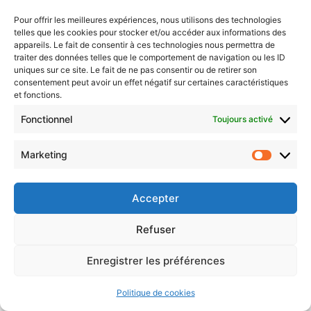
Pour offrir les meilleures expériences, nous utilisons des technologies
telles que les cookies pour stocker et/ou accéder aux informations des
QUICK LINKS
appareils. Le fait de consentir à ces technologies nous permettra de
traiter des données telles que le comportement de navigation ou les ID
uniques sur ce site. Le fait de ne pas consentir ou de retirer son
LATEST POSTS
consentement peut avoir un effet négatif sur certaines caractéristiques
et fonctions.
L’IA pour se simplifier la vie : commencez par ce
Fonctionnel
Toujours activé
que vous refaites tout le temps
Marketing
Votre document est prêt
Market
La checklist GEO pour les associations
Accepter
La fin des liens bleus : ce que les associations y
gagnent et y perdent
Refuser
L’IA qui ne quitte pas votre bureau : petits
Enregistrer les préférences
modèles de langage et souveraineté des
données
Politique de cookies
Pratique — Le projet, brique manquante de l’IA