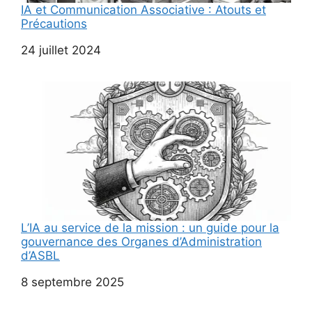
IA et Communication Associative : Atouts et
Précautions
Date
24 juillet 2024
L’IA au service de la mission : un guide pour la
gouvernance des Organes d’Administration
d’ASBL
Date
8 septembre 2025