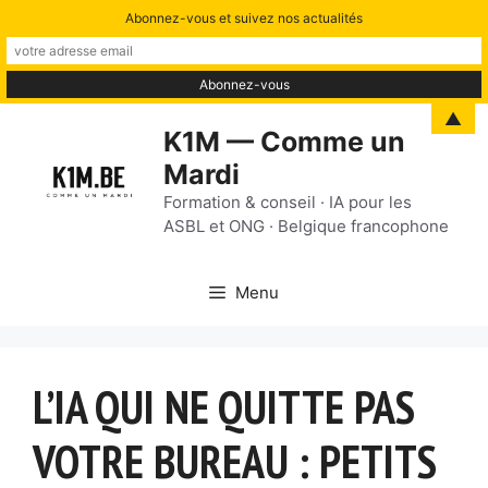
Abonnez-vous et suivez nos actualités
Aller
▲
K1M — Comme un
au
Mardi
contenu
Formation & conseil · IA pour les
ASBL et ONG · Belgique francophone
Menu
L’IA QUI NE QUITTE PAS
VOTRE BUREAU : PETITS