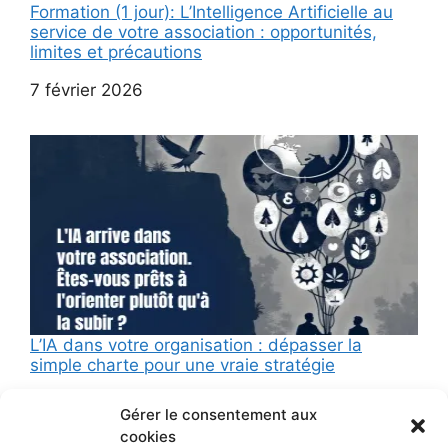
Formation (1 jour): L’Intelligence Artificielle au
service de votre association : opportunités,
limites et précautions
Date
7 février 2026
L’IA dans votre organisation : dépasser la
simple charte pour une vraie stratégie
Date
6 octobre 2025
Gérer le consentement aux
cookies