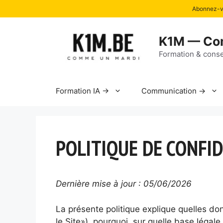
Abonnez-vo
Aller
au
K1M — Co
contenu
Formation & conse
Formation IA →
Communication →
POLITIQUE DE CONFI
Dernière mise à jour : 05/06/2026
La présente politique explique quelles do
le Site»), pourquoi, sur quelle base légale,