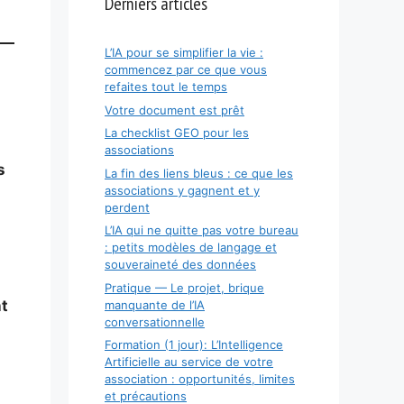
Derniers articles
L’IA pour se simplifier la vie :
commencez par ce que vous
refaites tout le temps
Votre document est prêt
La checklist GEO pour les
associations
s
La fin des liens bleus : ce que les
associations y gagnent et y
perdent
L’IA qui ne quitte pas votre bureau
: petits modèles de langage et
souveraineté des données
Pratique — Le projet, brique
t
manquante de l’IA
conversationnelle
Formation (1 jour): L’Intelligence
Artificielle au service de votre
association : opportunités, limites
et précautions