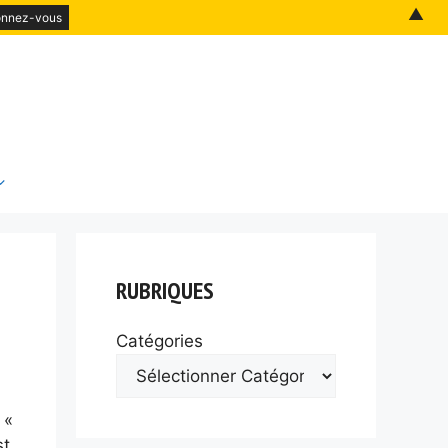
▲
RUBRIQUES
Catégories
 «
st