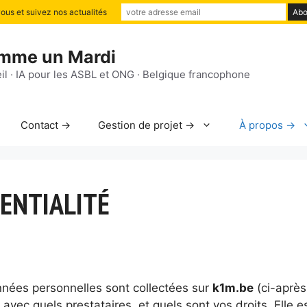
us et suivez nos actualités
mme un Mardi
il · IA pour les ASBL et ONG · Belgique francophone
Contact →
Gestion de projet →
À propos →
DENTIALITÉ
nnées personnelles sont collectées sur
k1m.be
(ci-après
 avec quels prestataires, et quels sont vos droits. Elle e