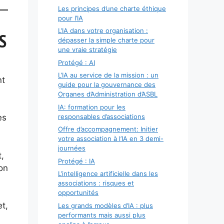
Les principes d’une charte éthique
pour l’IA
L’IA dans votre organisation :
S
dépasser la simple charte pour
une vraie stratégie
Protégé : AI
L’IA au service de la mission : un
nt
guide pour la gouvernance des
Organes d’Administration d’ASBL
IA: formation pour les
responsables d’associations
es
Offre d’accompagnement: Initier
votre association à l’IA en 3 demi-
journées
,
Protégé : IA
on
L’intelligence artificielle dans les
associations : risques et
opportunités
t,
Les grands modèles d’IA : plus
performants mais aussi plus