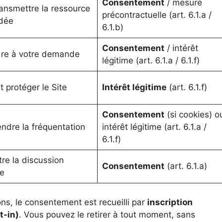
Consentement
/ mesure
ansmettre la ressource
précontractuelle (art. 6.1.a /
dée
6.1.b)
Consentement
/ intérêt
re à votre demande
légitime (art. 6.1.a / 6.1.f)
t protéger le Site
Intérêt légitime
(art. 6.1.f)
Consentement
(si cookies) o
dre la fréquentation
intérêt légitime (art. 6.1.a /
6.1.f)
re la discussion
Consentement
(art. 6.1.a)
e
ions, le consentement est recueilli par
inscription
t-in)
. Vous pouvez le retirer à tout moment, sans