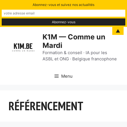
Abonnez-vous et suivez nos actualités
Aller
▲
K1M — Comme un
au
Mardi
contenu
Formation & conseil · IA pour les
ASBL et ONG · Belgique francophone
Menu
RÉFÉRENCEMENT