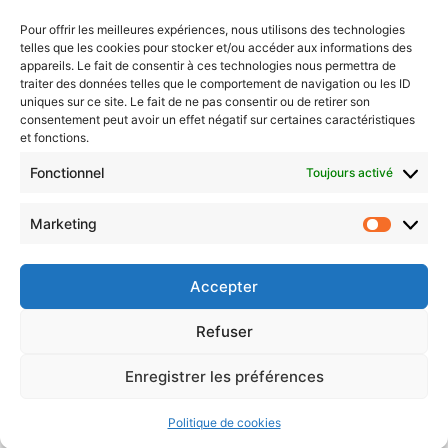
service de votre association : opportunités,
Pour offrir les meilleures expériences, nous utilisons des technologies
limites et précautions
telles que les cookies pour stocker et/ou accéder aux informations des
appareils. Le fait de consentir à ces technologies nous permettra de
Les principes d’une charte éthique pour l’IA
traiter des données telles que le comportement de navigation ou les ID
uniques sur ce site. Le fait de ne pas consentir ou de retirer son
L’IA dans votre organisation : dépasser la
consentement peut avoir un effet négatif sur certaines caractéristiques
simple charte pour une vraie stratégie
et fonctions.
Protégé : AI
Fonctionnel
Toujours activé
Marketing
CONTACTEZ-NOUS
Market
Accepter
Politique de confidentialité
Politique de cookies
Refuser
Enregistrer les préférences
© 2026 K1M — Comme un Mardi
• Construit avec
GeneratePress
Politique de cookies