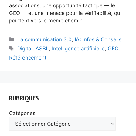
associations, une opportunité tactique — le
GEO — et une menace pour la vérifiabilité, qui
pointent vers le même chemin.
Catégories
La communication 3.0
,
IA: Infos & Conseils
Étiquettes
Digital
,
ASBL
,
Intelligence artificielle
,
GEO
,
Référencement
RUBRIQUES
Catégories