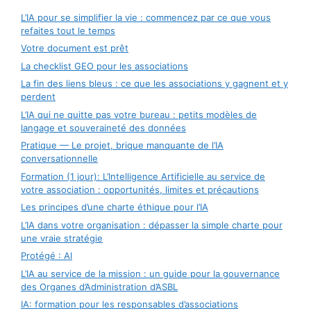
L’IA pour se simplifier la vie : commencez par ce que vous
refaites tout le temps
Votre document est prêt
La checklist GEO pour les associations
La fin des liens bleus : ce que les associations y gagnent et y
perdent
L’IA qui ne quitte pas votre bureau : petits modèles de
langage et souveraineté des données
Pratique — Le projet, brique manquante de l’IA
conversationnelle
Formation (1 jour): L’Intelligence Artificielle au service de
votre association : opportunités, limites et précautions
Les principes d’une charte éthique pour l’IA
L’IA dans votre organisation : dépasser la simple charte pour
une vraie stratégie
Protégé : AI
L’IA au service de la mission : un guide pour la gouvernance
des Organes d’Administration d’ASBL
IA: formation pour les responsables d’associations