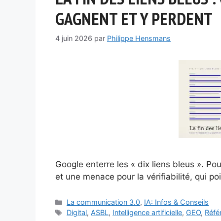
GAGNENT ET Y PERDENT
4 juin 2026
par
Philippe Hensmans
Google enterre les « dix liens bleus ». P
et une menace pour la vérifiabilité, qui p
Catégories
La communication 3.0
,
IA: Infos & Conseils
Étiquettes
Digital
,
ASBL
,
Intelligence artificielle
,
GEO
,
Réfé