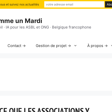
us et suivez nos actualités
mme un Mardi
il · IA pour les ASBL et ONG · Belgique francophone
Contact →
Gestion de projet →
À propos →
 CE QUE LES ASSOCIATIONS Y