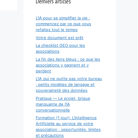
Derniers articles
L’IA pour se simplifier la vie :
commencez par ce que vous
refaites tout le temps
Votre document est prêt
La checklist GEO pour les
associations
La fin des liens bleus : ce que les
associations y gagnent et y
perdent
L’IA qui ne quitte pas votre bureau
: petits modèles de langage et
souveraineté des données
Pratique — Le projet, brique
manquante de l’IA
conversationnelle
Formation (1 jour): L’Intelligence
Artificielle au service de votre
association : opportunités, limites
et précautions