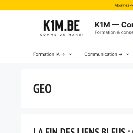
Abonnez-vo
Aller
au
K1M — Co
contenu
Formation & conse
Formation IA →
Communication →
GEO
LA FIN DES LIENS BLEUS :