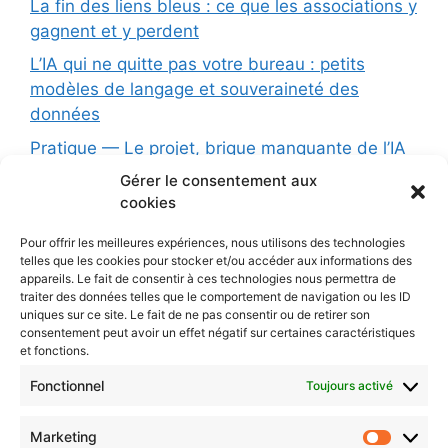
La fin des liens bleus : ce que les associations y
gagnent et y perdent
L’IA qui ne quitte pas votre bureau : petits
modèles de langage et souveraineté des
données
Pratique — Le projet, brique manquante de l’IA
conversationnelle
Gérer le consentement aux
cookies
Formation (1 jour): L’Intelligence Artificielle au
service de votre association : opportunités,
Pour offrir les meilleures expériences, nous utilisons des technologies
limites et précautions
telles que les cookies pour stocker et/ou accéder aux informations des
appareils. Le fait de consentir à ces technologies nous permettra de
Les principes d’une charte éthique pour l’IA
traiter des données telles que le comportement de navigation ou les ID
uniques sur ce site. Le fait de ne pas consentir ou de retirer son
L’IA dans votre organisation : dépasser la
consentement peut avoir un effet négatif sur certaines caractéristiques
simple charte pour une vraie stratégie
et fonctions.
Protégé : AI
Fonctionnel
Toujours activé
Marketing
CONTACTEZ-NOUS
Market