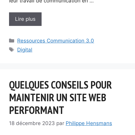
leur travail de communication en …
Lire plus
Catégories
Ressources Communication 3.0
Étiquettes
Digital
QUELQUES CONSEILS POUR
MAINTENIR UN SITE WEB
PERFORMANT
18 décembre 2023
par
Philippe Hensmans