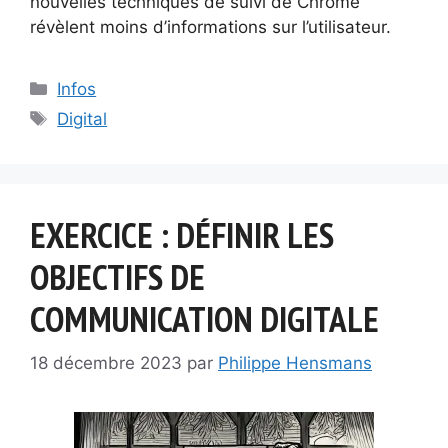
nouvelles techniques de suivi de Chrome
révèlent moins d’informations sur l’utilisateur.
Catégories
Infos
Étiquettes
Digital
EXERCICE : DÉFINIR LES
OBJECTIFS DE
COMMUNICATION DIGITALE
18 décembre 2023
par
Philippe Hensmans