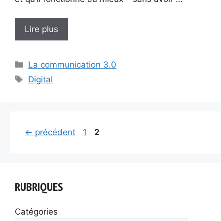
Lire plus
Catégories
La communication 3.0
Étiquettes
Digital
Page
Page
←
précédent
1
2
RUBRIQUES
Catégories