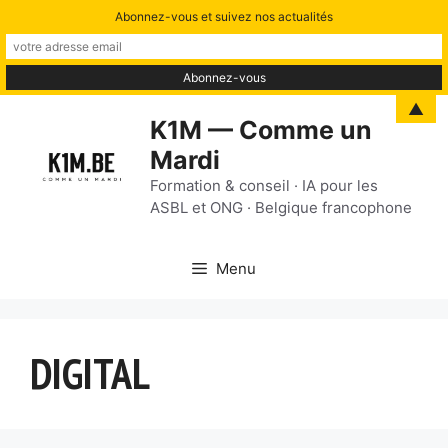
Abonnez-vous et suivez nos actualités
Aller
▲
K1M — Comme un
au
Mardi
contenu
Formation & conseil · IA pour les
ASBL et ONG · Belgique francophone
Menu
DIGITAL