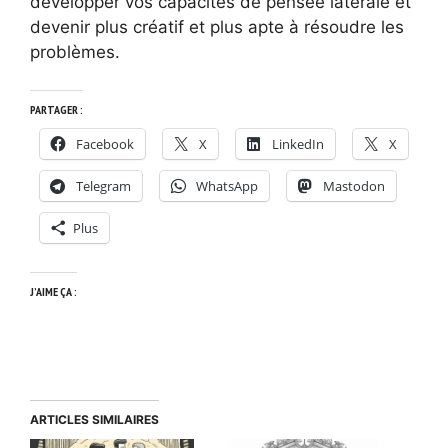
développer vos capacités de pensée latérale et
devenir plus créatif et plus apte à résoudre les
problèmes.
PARTAGER :
Facebook
X
LinkedIn
X
Telegram
WhatsApp
Mastodon
Plus
J’AIME ÇA :
ARTICLES SIMILAIRES