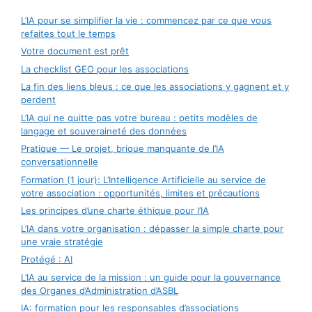
L’IA pour se simplifier la vie : commencez par ce que vous
refaites tout le temps
Votre document est prêt
La checklist GEO pour les associations
La fin des liens bleus : ce que les associations y gagnent et y
perdent
L’IA qui ne quitte pas votre bureau : petits modèles de
langage et souveraineté des données
Pratique — Le projet, brique manquante de l’IA
conversationnelle
Formation (1 jour): L’Intelligence Artificielle au service de
votre association : opportunités, limites et précautions
Les principes d’une charte éthique pour l’IA
L’IA dans votre organisation : dépasser la simple charte pour
une vraie stratégie
Protégé : AI
L’IA au service de la mission : un guide pour la gouvernance
des Organes d’Administration d’ASBL
IA: formation pour les responsables d’associations