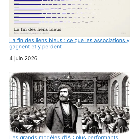
La fin des liens bleus : ce que les associations y
gagnent et y perdent
Date
4 juin 2026
Les grands modèles d’IA : plus performants