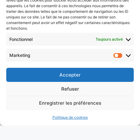
telles que les cookies pour stocker et/ou accéder aux informations des
L’IA qui ne quitte pas votre bureau : petits
appareils. Le fait de consentir à ces technologies nous permettra de
modèles de langage et souveraineté des
traiter des données telles que le comportement de navigation ou les ID
données
uniques sur ce site. Le fait de ne pas consentir ou de retirer son
consentement peut avoir un effet négatif sur certaines caractéristiques
Pratique — Le projet, brique manquante de l’IA
et fonctions.
conversationnelle
Fonctionnel
Toujours activé
Formation (1 jour): L’Intelligence Artificielle au
service de votre association : opportunités,
Marketing
Market
limites et précautions
Les principes d’une charte éthique pour l’IA
Accepter
L’IA dans votre organisation : dépasser la
Refuser
simple charte pour une vraie stratégie
Protégé : AI
Enregistrer les préférences
Politique de cookies
CONTACTEZ-NOUS
Politique de confidentialité