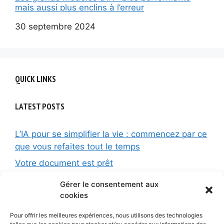
mais aussi plus enclins à l’erreur
Date
30 septembre 2024
QUICK LINKS
LATEST POSTS
L’IA pour se simplifier la vie : commencez par ce
que vous refaites tout le temps
Votre document est prêt
La checklist GEO pour les associations
Gérer le consentement aux
cookies
La fin des liens bleus : ce que les associations y
gagnent et y perdent
Pour offrir les meilleures expériences, nous utilisons des technologies