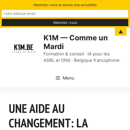
Abonnez-vous et suivez nos actualités
Aller
▲
K1M — Comme un
au
Mardi
contenu
Formation & conseil · IA pour les
ASBL et ONG · Belgique francophone
Menu
UNE AIDE AU
CHANGEMENT: LA