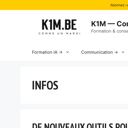
Abonnez-vo
Aller
au
K1M — Co
contenu
Formation & conse
Formation IA →
Communication →
INFOS
DE NOUVEAUX OUTILS POU