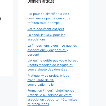
Derniers articles
L’IA pour se simplifier la vie :
e
commencez par ce que vous
refaites tout le temps
Votre document est prêt
La checklist GEO pour les
associations
La fin des liens bleus : ce que les
associations y gagnent et y
perdent
L’IA qui ne quitte pas votre bureau
: petits modèles de langage et
souveraineté des données
Pratique — Le projet, brique
manquante de l’IA
conversationnelle
Formation (1 jour): L’Intelligence
Artificielle au service de votre
association : opportunités, limites
et précautions