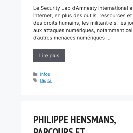
Le Security Lab d’Amnesty International a
Internet, en plus des outils, ressources e
des droits humains, les militant·e·s, les j
aux attaques numériques, notamment celles
d’autres menaces numériques …
Lire plus
Catégories
Infos
Étiquettes
Digital
PHILIPPE HENSMANS,
PARCOURS ET