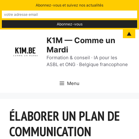
Abonnez-vous et suivez nos actualités
Aller
▲
K1M — Comme un
au
Mardi
contenu
Formation & conseil · IA pour les
ASBL et ONG · Belgique francophone
Menu
ÉLABORER UN PLAN DE
COMMUNICATION