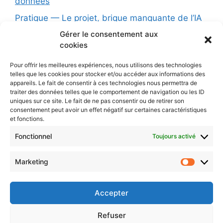
données
Pratique — Le projet, brique manquante de l’IA
conversationnelle
Gérer le consentement aux
cookies
Formation (1 jour): L’Intelligence Artificielle au
service de votre association : opportunités,
Pour offrir les meilleures expériences, nous utilisons des technologies
limites et précautions
telles que les cookies pour stocker et/ou accéder aux informations des
appareils. Le fait de consentir à ces technologies nous permettra de
Les principes d’une charte éthique pour l’IA
traiter des données telles que le comportement de navigation ou les ID
uniques sur ce site. Le fait de ne pas consentir ou de retirer son
L’IA dans votre organisation : dépasser la
consentement peut avoir un effet négatif sur certaines caractéristiques
simple charte pour une vraie stratégie
et fonctions.
Protégé : AI
Fonctionnel
Toujours activé
Marketing
CONTACTEZ-NOUS
Market
Accepter
Politique de confidentialité
Politique de cookies
Refuser