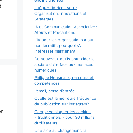
enclins à l’erreur
t
Intégrer l’IA dans Votre
Organisation: Innovations et
Stratégies
IA et Communication Associative :
Atouts et Précautions
L’IA pour les organisations à but
non lucratif : pourquoi s’y
intéresser maintenant
De nouveaux outils pour aider la
société civile face aux menaces
numériques
Philippe Hensmans, parcours et
compétences
L’email, porte d’entrée
Quelle est la meilleure fréquence
de publication sur Instagram?
er
Google va bloquer les cookies
« traditionnels » pour 30 millions
d’utilisateurs
Une aide au changement: la