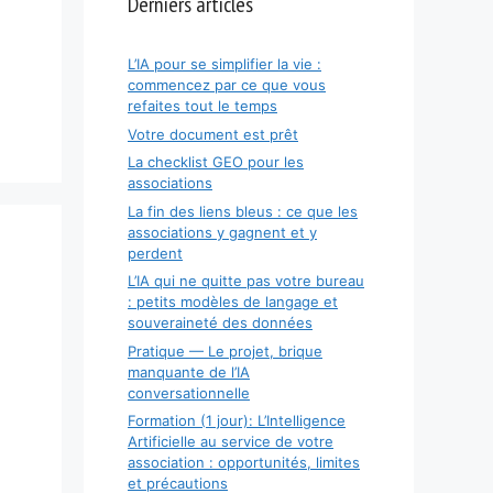
Derniers articles
L’IA pour se simplifier la vie :
commencez par ce que vous
refaites tout le temps
Votre document est prêt
La checklist GEO pour les
associations
La fin des liens bleus : ce que les
associations y gagnent et y
perdent
L’IA qui ne quitte pas votre bureau
: petits modèles de langage et
souveraineté des données
Pratique — Le projet, brique
manquante de l’IA
conversationnelle
Formation (1 jour): L’Intelligence
Artificielle au service de votre
association : opportunités, limites
et précautions