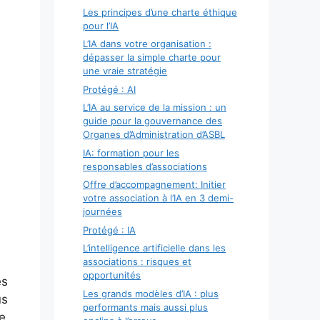
Les principes d’une charte éthique
pour l’IA
L’IA dans votre organisation :
dépasser la simple charte pour
une vraie stratégie
Protégé : AI
L’IA au service de la mission : un
guide pour la gouvernance des
Organes d’Administration d’ASBL
IA: formation pour les
responsables d’associations
Offre d’accompagnement: Initier
votre association à l’IA en 3 demi-
journées
Protégé : IA
L’intelligence artificielle dans les
associations : risques et
opportunités
es
Les grands modèles d’IA : plus
us
performants mais aussi plus
re