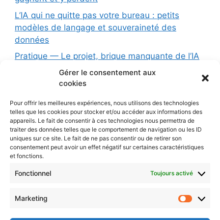
L’IA qui ne quitte pas votre bureau : petits
modèles de langage et souveraineté des
données
Pratique — Le projet, brique manquante de l’IA
conversationnelle
Gérer le consentement aux
cookies
Formation (1 jour): L’Intelligence Artificielle au
service de votre association : opportunités,
Pour offrir les meilleures expériences, nous utilisons des technologies
limites et précautions
telles que les cookies pour stocker et/ou accéder aux informations des
appareils. Le fait de consentir à ces technologies nous permettra de
Les principes d’une charte éthique pour l’IA
traiter des données telles que le comportement de navigation ou les ID
uniques sur ce site. Le fait de ne pas consentir ou de retirer son
L’IA dans votre organisation : dépasser la
consentement peut avoir un effet négatif sur certaines caractéristiques
simple charte pour une vraie stratégie
et fonctions.
Protégé : AI
Fonctionnel
Toujours activé
Marketing
CONTACTEZ-NOUS
Market