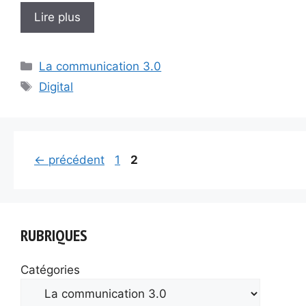
Lire plus
Catégories
La communication 3.0
Étiquettes
Digital
Page
Page
←
précédent
1
2
RUBRIQUES
Catégories