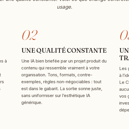
usage.
02
0
UNE QUALITÉ CONSTANTE
UN
TR
es à
Une IA bien briefée par un projet produit du
contenu qui ressemble vraiment à votre
Les 
t
organisation. Tons, formats, contre-
à l’
rs
exemples, règles non-négociables : tout
Le Ch
s
est dans le gabarit. La sortie sonne juste,
aucun
sans uniformiser sur l’esthétique IA
vos 
générique.
inve
dépe