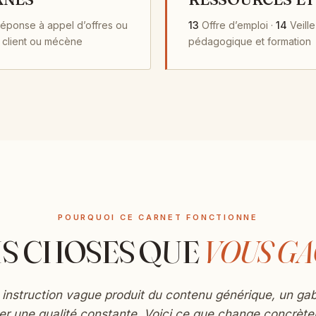
éponse à appel d’offres ou
13
Offre d’emploi ·
14
Veille
 client ou mécène
pédagogique et formation
POURQUOI CE CARNET FONCTIONNE
IS CHOSES QUE
VOUS G
instruction vague produit du contenu générique, un gab
ner une qualité constante. Voici ce que change concrète