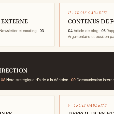
II · TROIS GABARITS
 EXTERNE
CONTENUS DE 
Newsletter et emailing ·
03
04
Article de blog ·
05
Rappo
Argumentaire et position p
DIRECTION
·
08
Note stratégique d’aide à la décision ·
09
Communication intern
V · TROIS GABARITS
RNES
RESSOURCES ET