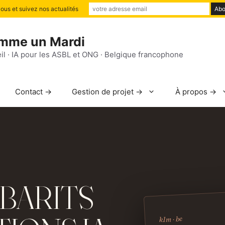
us et suivez nos actualités
mme un Mardi
il · IA pour les ASBL et ONG · Belgique francophone
Contact →
Gestion de projet →
À propos →
BARITS
k1m · be