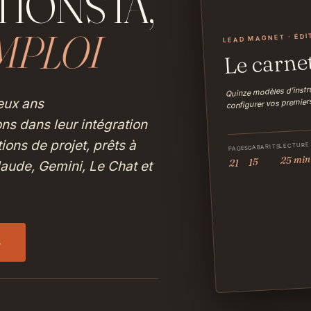
IONS IA,
EMPLOI
LEAD MAGNET · ÉDI
Le carne
Quinze modèles d’instru
configurer vos premiers
eux ans
s dans leur intégration
ions de projet, prêts à
LECTURE
GABARITS
PAGES
25 min
15
21
aude, Gemini, Le Chat et
→