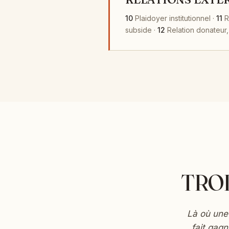
10
Plaidoyer institutionnel ·
11
R
subside ·
12
Relation donateur,
TRO
Là où une 
fait gag