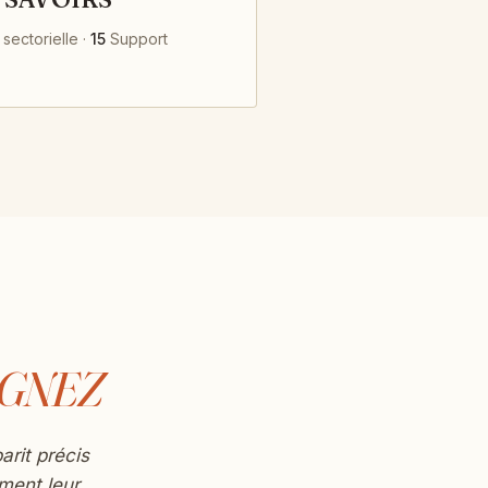
 sectorielle ·
15
Support
AGNEZ
arit précis
ment leur