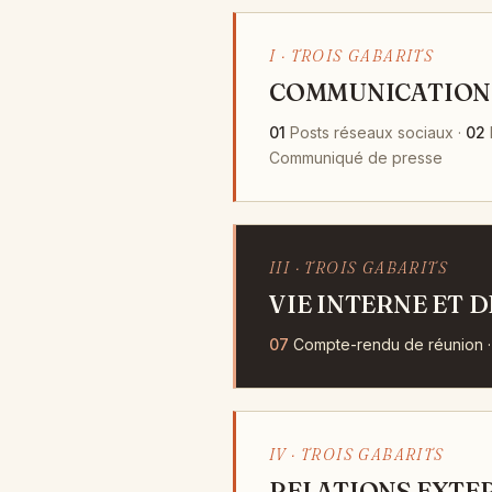
I · TROIS GABARITS
COMMUNICATION
01
Posts réseaux sociaux ·
02
Communiqué de presse
III · TROIS GABARITS
VIE INTERNE ET 
07
Compte-rendu de réunion 
IV · TROIS GABARITS
RELATIONS EXTE