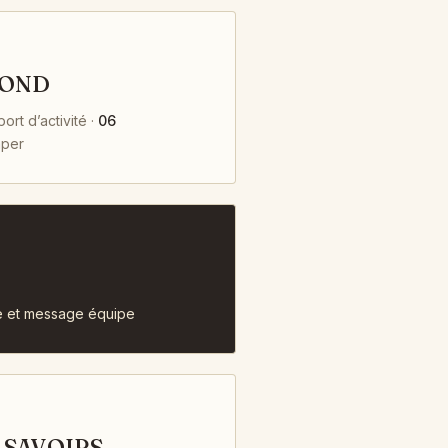
FOND
rt d’activité ·
06
aper
e et message équipe
 SAVOIRS