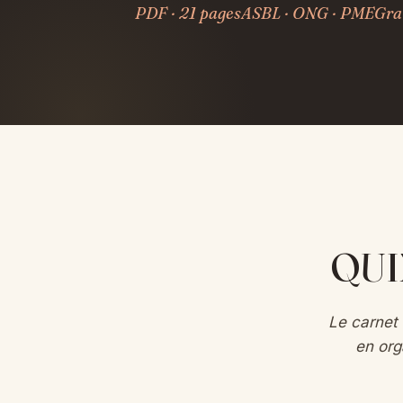
PDF · 21 pages
ASBL · ONG · PME
Gra
QUI
Le carnet 
en org