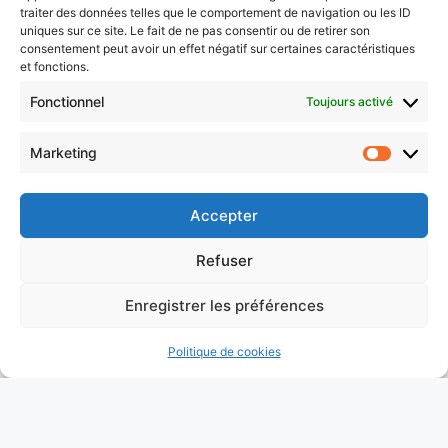
pensez à ajouter
philippe@hensmans.org
à
traiter des données telles que le comportement de navigation ou les ID
vos contacts pour bien recevoir la suite.
uniques sur ce site. Le fait de ne pas consentir ou de retirer son
consentement peut avoir un effet négatif sur certaines caractéristiques
et fonctions.
Fonctionnel
Toujours activé
Retour à k1m.be
Marketing
Market
Découvrir les formations
Accepter
Refuser
Enregistrer les préférences
Politique de cookies