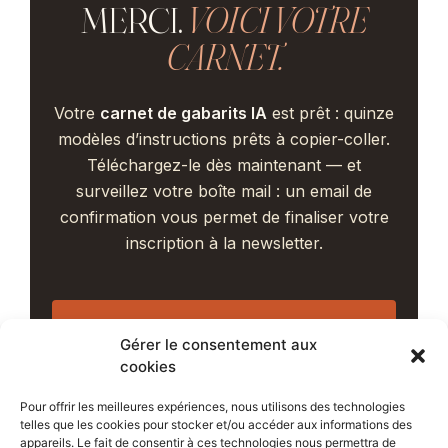
MERCI.
VOICI VOTRE
CARNET.
Votre
carnet de gabarits IA
est prêt : quinze
modèles d’instructions prêts à copier-coller.
Téléchargez-le dès maintenant — et
surveillez votre boîte mail : un email de
confirmation vous permet de finaliser votre
inscription à la newsletter.
Télécharger le carnet (PDF) →
Gérer le consentement aux
cookies
Pour offrir les meilleures expériences, nous utilisons des technologies
Le téléchargement n’a pas démarré ?
telles que les cookies pour stocker et/ou accéder aux informations des
Cliquez à nouveau sur le bouton ci-dessus. Et
appareils. Le fait de consentir à ces technologies nous permettra de